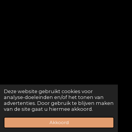
Deze website gebruikt cookies voor
analyse-doeleinden en/of het tonen van
advertenties. Door gebruik te blijven maken
© 2023 - 2026 Antwerp Diamondcup.be
van de site gaat u hiermee akkoord.
Powered by
JouwWeb
Akkoord