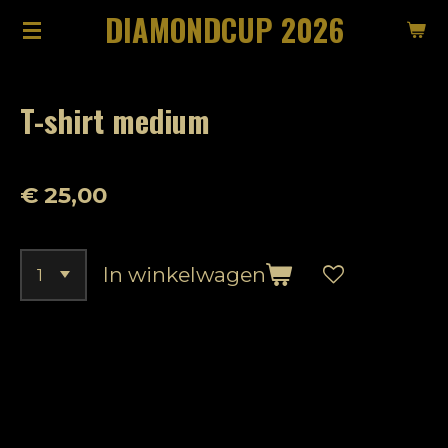
DIAMONDCUP 2026
Ga
direct
naar
T-shirt medium
de
hoofdinhoud
€ 25,00
In winkelwagen