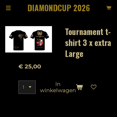
DIAMONDCUP 2026
Ga
direct
naar
Tournament t-
de
hoofdinhoud
shirt 3 x extra
Large
€ 25,00
In
winkelwagen