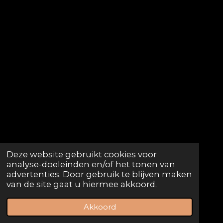
Deze website gebruikt cookies voor
analyse-doeleinden en/of het tonen van
advertenties. Door gebruik te blijven maken
© 2023 - 2026 Antwerp Diamondcup.be
van de site gaat u hiermee akkoord.
Powered by
JouwWeb
Akkoord